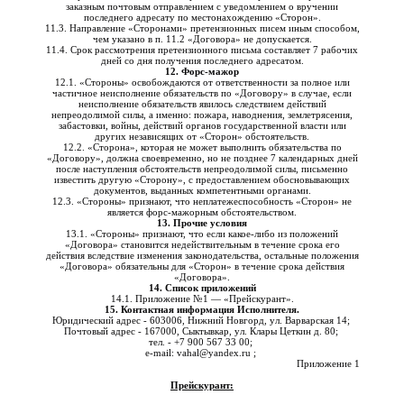
заказным почтовым отправлением с уведомлением о вручении
последнего адресату по местонахождению «Сторон».
11.3. Направление «Сторонами» претензионных писем иным способом,
чем указано в п. 11.2 «Договора» не допускается.
11.4. Срок рассмотрения претензионного письма составляет 7 рабочих
дней со дня получения последнего адресатом.
12. Форс-мажор
12.1. «Стороны» освобождаются от ответственности за полное или
частичное неисполнение обязательств по «Договору» в случае, если
неисполнение обязательств явилось следствием действий
непреодолимой силы, а именно: пожара, наводнения, землетрясения,
забастовки, войны, действий органов государственной власти или
других независящих от «Сторон» обстоятельств.
12.2. «Сторона», которая не может выполнить обязательства по
«Договору», должна своевременно, но не позднее 7 календарных дней
после наступления обстоятельств непреодолимой силы, письменно
известить другую «Сторону», с предоставлением обосновывающих
документов, выданных компетентными органами.
12.3. «Стороны» признают, что неплатежеспособность «Сторон» не
является форс-мажорным обстоятельством.
13. Прочие условия
13.1. «Стороны» признают, что если какое-либо из положений
«Договора» становится недействительным в течение срока его
действия вследствие изменения законодательства, остальные положения
«Договора» обязательны для «Сторон» в течение срока действия
«Договора».
14. Список приложений
14.1. Приложение №1 — «Прейскурант».
15. Контактная информация Исполнителя.
Юридический адрес - 603006, Нижний Новгорд, ул. Варварская 14;
Почтовый адрес - 167000, Сыктывкар, ул. Клары Цеткин д. 80;
тел. - +7 900 567 33 00;
e-mail: vahal@yandex.ru ;
Приложение 1
Прейскурант: