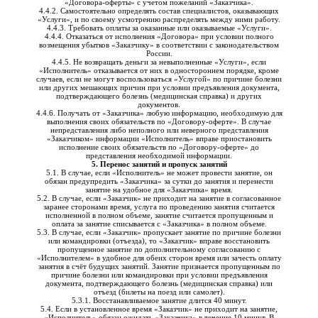
«Договора-оферты» с учетом пожеланий «Заказчика».
4.4.2. Самостоятельно определять состав специалистов, оказывающих
«Услуги», и по своему усмотрению распределять между ними работу.
4.4.3. Требовать оплаты за оказанные или оказываемые «Услуги».
4.4.4. Отказаться от исполнения «Договора» при условии полного
возмещения убытков «Заказчику» в соответствии с законодательством
России.
4.4.5. Не возвращать деньги за невыполненные «Услуги», если
«Исполнитель» отказывается от них в одностороннем порядке, кроме
случаев, если не могут воспользоваться «Услугой» по причине болезни
или других мешающих причин при условии предъявления документа,
подтверждающего болезнь (медицинская справка) и других
документов.
4.4.6. Получать от «Заказчика» любую информацию, необходимую для
выполнения своих обязательств по «Договору-оферте». В случае
непредставления либо неполного или неверного представления
«Заказчиком» информации «Исполнитель» вправе приостановить
исполнение своих обязательств по «Договору-оферте» до
представления необходимой информации.
5. Перенос занятий и пропуск занятий
5.1. В случае, если «Исполнитель» не может провести занятие, он
обязан предупредить «Заказчика» за сутки до занятия и перенести
занятие на удобное для «Заказчика» время.
5.2. В случае, если «Заказчик» не приходит на занятие в согласованное
заранее сторонами время, услуга по проведению занятия считается
исполненной в полном объеме, занятие считается пропущенным и
оплата за занятие списывается с «Заказчика» в полном объеме.
5.3. В случае, если «Заказчик» пропускает занятие по причине болезни
или командировки (отъезда), то «Заказчик» вправе восстановить
пропущенное занятие по дополнительному согласованию с
«Исполнителем» в удобное для обеих сторон время или зачесть оплату
занятия в счёт будущих занятий. Занятие признается пропущенным по
причине болезни или командировки при условии предъявления
документа, подтверждающего болезнь (медицинская справка) или
отъезд (билеты на поезд или самолет).
5.3.1. Восстанавливаемое занятие длится 40 минут.
5.4. Если в установленное время «Заказчик» не приходит на занятие,
«Исполнитель» обязан ожидать «Заказчика» в течение 10 минут. В