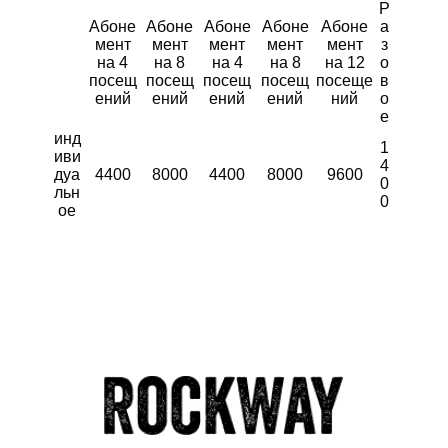
Р
Абоне
Абоне
Абоне
Абоне
Абоне
а
мент
мент
мент
мент
мент
з
на 4
на 8
на 4
на 8
на 12
о
посещ
посещ
посещ
посещ
посеще
в
ений
ений
ений
ений
ний
о
е
инд
1
иви
4
дуа
4400
8000
4400
8000
9600
0
льн
0
ое