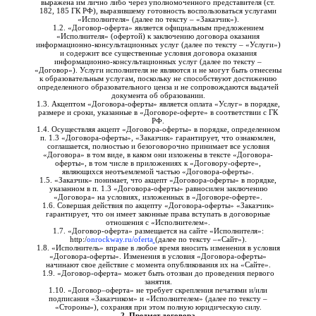
выражена им лично либо через уполномоченного представителя (ст.
182, 185 ГК РФ), выразившему готовность воспользоваться услугами
«Исполнителя» (далее по тексту – «Заказчик»).
1.2. «Договор-оферта» является официальным предложением
«Исполнителя» (офертой) к заключению договора оказания
информационно-консультационных услуг (далее по тексту – «Услуги»)
и содержит все существенные условия договора оказания
информационно-консультационных услуг (далее по тексту –
«Договор»). Услуги исполнителя не являются и не могут быть отнесены
к образовательным услугам, поскольку не способствуют достижению
определенного образовательного ценза и не сопровождаются выдачей
документа об образовании.
1.3. Акцептом «Договора-оферты» является оплата «Услуг» в порядке,
размере и сроки, указанные в «Договоре-оферте» в соответствии с ГК
РФ.
1.4. Осуществляя акцепт «Договора-оферты» в порядке, определенном
п. 1.3 «Договора-оферты», «Заказчик» гарантирует, что ознакомлен,
соглашается, полностью и безоговорочно принимает все условия
«Договора» в том виде, в каком они изложены в тексте «Договора-
оферты», в том числе в приложениях к «Договору-оферте»,
являющихся неотъемлемой частью «Договора-оферты».
1.5. «Заказчик» понимает, что акцепт «Договора-оферты» в порядке,
указанном в п. 1.3 «Договора-оферты» равносилен заключению
«Договора» на условиях, изложенных в «Договоре-оферте».
1.6. Совершая действия по акцепту «Договора-оферты» «Заказчик»
гарантирует, что он имеет законные права вступать в договорные
отношения с «Исполнителем».
1.7. «Договор-оферта» размещается на сайте «Исполнителя»:
http:/
onrockway.ru/oferta
(далее по тексту –«Сайт»).
1.8. «Исполнитель» вправе в любое время вносить изменения в условия
«Договора-оферты». Изменения в условия «Договора-оферты»
начинают свое действие с момента опубликования их на «Сайте».
1.9. «Договор-оферта» может быть отозван до проведения первого
занятия.
1.10. «Договор–оферта» не требует скрепления печатями и/или
подписания «Заказчиком» и «Исполнителем» (далее по тексту –
«Стороны»), сохраняя при этом полную юридическую силу.
2. Предмет договора