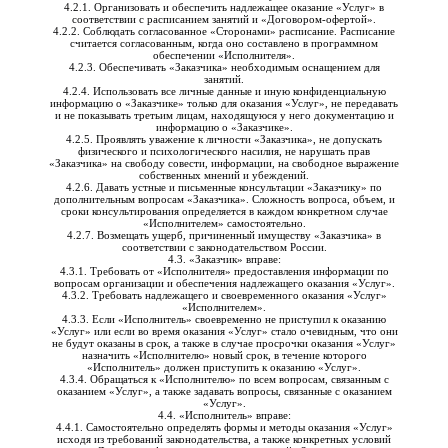
4.2.1. Организовать и обеспечить надлежащее оказание «Услуг» в
соответствии с расписанием занятий и «Договором-офертой».
4.2.2. Соблюдать согласованное «Сторонами» расписание. Расписание
считается согласованным, когда оно составлено в программном
обеспечении «Исполнителя».
4.2.3. Обеспечивать «Заказчика» необходимым оснащением для
занятий.
4.2.4. Использовать все личные данные и иную конфиденциальную
информацию о «Заказчике» только для оказания «Услуг», не передавать
и не показывать третьим лицам, находящуюся у него документацию и
информацию о «Заказчике».
4.2.5. Проявлять уважение к личности «Заказчика», не допускать
физического и психологического насилия, не нарушать прав
«Заказчика» на свободу совести, информации, на свободное выражение
собственных мнений и убеждений.
4.2.6. Давать устные и письменные консультации «Заказчику» по
дополнительным вопросам «Заказчика». Сложность вопроса, объем, и
сроки консультирования определяется в каждом конкретном случае
«Исполнителем» самостоятельно.
4.2.7. Возмещать ущерб, причиненный имуществу «Заказчика» в
соответствии с законодательством России.
4.3. «Заказчик» вправе:
4.3.1. Требовать от «Исполнителя» предоставления информации по
вопросам организации и обеспечения надлежащего оказания «Услуг».
4.3.2. Требовать надлежащего и своевременного оказания «Услуг»
«Исполнителем».
4.3.3. Если «Исполнитель» своевременно не приступил к оказанию
«Услуг» или если во время оказания «Услуг» стало очевидным, что они
не будут оказаны в срок, а также в случае просрочки оказания «Услуг»
назначить «Исполнителю» новый срок, в течение которого
«Исполнитель» должен приступить к оказанию «Услуг».
4.3.4. Обращаться к «Исполнителю» по всем вопросам, связанным с
оказанием «Услуг», а также задавать вопросы, связанные с оказанием
«Услуг».
4.4. «Исполнитель» вправе:
4.4.1. Самостоятельно определять формы и методы оказания «Услуг»
исходя из требований законодательства, а также конкретных условий