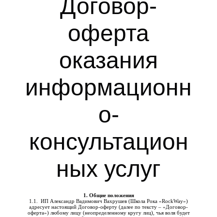
Договор-
оферта
оказания
информационн
о-
консультацион
ных услуг
1. Общие положения
1.1. ИП Александр Вадимович Вахрушев (Школа Рока «RockWay»)
адресует настоящий Договор-оферту (далее по тексту – «Договор-
оферта») любому лицу (неопределенному кругу лиц), чья воля будет