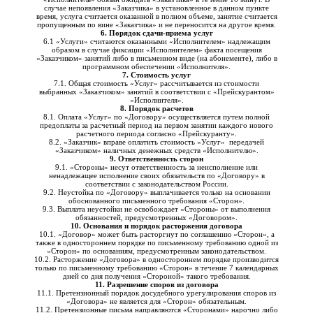
случае непоявления «Заказчика» в установленное в данном пункте
время, услуга считается оказанной в полном объеме, занятие считается
пропущенным по вине «Заказчика» и не переносится на другое время.
6. Порядок сдачи-приема услуг
6.1 «Услуги» считаются оказанными «Исполнителем» надлежащим
образом в случае фиксации «Исполнителем» факта посещения
«Заказчиком» занятий либо в письменном виде (на абонементе), либо в
программном обеспечении «Исполнителя».
7. Стоимость услуг
7.1. Общая стоимость «Услуг» рассчитывается из стоимости
выбранных «Заказчиком» занятий в соответствии с «Прейскурантом»
«Исполнителя».
8. Порядок расчетов
8.1. Оплата «Услуг» по «Договору» осуществляется путем полной
предоплаты за расчетный период на первом занятии каждого нового
расчетного периода согласно «Прейскуранту».
8.2. «Заказчик» вправе оплатить стоимость «Услуг» передачей
«Заказчиком» наличных денежных средств «Исполнителю».
9. Ответственность сторон
9.1. «Стороны» несут ответственность за неисполнение или
ненадлежащее исполнение своих обязательств по «Договору» в
соответствии с законодательством России.
9.2. Неустойка по «Договору» выплачивается только на основании
обоснованного письменного требования «Сторон».
9.3. Выплата неустойки не освобождает «Стороны» от выполнения
обязанностей, предусмотренных «Договором».
10. Основания и порядок расторжения договора
10.1. «Договор» может быть расторгнут по соглашению «Сторон», а
также в одностороннем порядке по письменному требованию одной из
«Сторон» по основаниям, предусмотренным законодательством.
10.2. Расторжение «Договора» в одностороннем порядке производится
только по письменному требованию «Сторон» в течение 7 календарных
дней со дня получения «Стороной» такого требования.
11. Разрешение споров из договора
11.1. Претензионный порядок досудебного урегулирования споров из
«Договора» не является для «Сторон» обязательным.
11.2. Претензионные письма направляются «Сторонами» нарочно либо