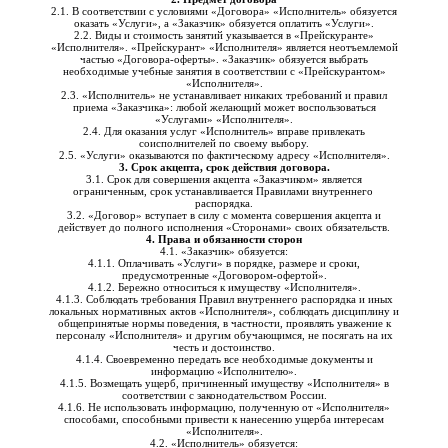
2.1. В соответствии с условиями «Договора» «Исполнитель» обязуется
оказать «Услуги», а «Заказчик» обязуется оплатить «Услуги».
2.2. Виды и стоимость занятий указывается в «Прейскуранте»
«Исполнителя». «Прейскурант» «Исполнителя» является неотъемлемой
частью «Договора-оферты». «Заказчик» обязуется выбрать
необходимые учебные занятия в соответствии с «Прейскурантом»
«Исполнителя».
2.3. «Исполнитель» не устанавливает никаких требований и правил
приема «Заказчика»: любой желающий может воспользоваться
«Услугами» «Исполнителя».
2.4. Для оказания услуг «Исполнитель» вправе привлекать
соисполнителей по своему выбору.
2.5. «Услуги» оказываются по фактическому адресу «Исполнителя».
3. Срок акцепта, срок действия договора.
3.1. Срок для совершения акцепта «Заказчиком» является
ограниченным, срок устанавливается Правилами внутреннего
распорядка.
3.2. «Договор» вступает в силу с момента совершения акцепта и
действует до полного исполнения «Сторонами» своих обязательств.
4. Права и обязанности сторон
4.1. «Заказчик» обязуется:
4.1.1. Оплачивать «Услуги» в порядке, размере и сроки,
предусмотренные «Договором-офертой».
4.1.2. Бережно относиться к имуществу «Исполнителя».
4.1.3. Соблюдать требования Правил внутреннего распорядка и иных
локальных нормативных актов «Исполнителя», соблюдать дисциплину и
общепринятые нормы поведения, в частности, проявлять уважение к
персоналу «Исполнителя» и другим обучающимся, не посягать на их
честь и достоинство.
4.1.4. Своевременно передать все необходимые документы и
информацию «Исполнителю».
4.1.5. Возмещать ущерб, причиненный имуществу «Исполнителя» в
соответствии с законодательством России.
4.1.6. Не использовать информацию, полученную от «Исполнителя»
способами, способными привести к нанесению ущерба интересам
«Исполнителя».
4.2. «Исполнитель» обязуется: